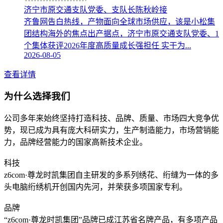
济宁市原交通支队党委、支队长陈秋岭接
齐鲁网告白热线，产物面向全球市场供应，该是小松集
团结构海外的焦点出产据点，济宁市原交通支队党委、1
个集体获评2026年度高质量成长强担任 实干为...
2026-08-05
查看详情
为什么选择我们
公司多年来始终坚持打造科技、品牌、质量、市场四大竞争优
势，现已成为具有庞大科研实力，生产制造能力，市场营销能
力，品牌经营能力的国家高新技术企业。
科技
z6com·尊龙时凯集团自主研发的多系列绣花、绗缝为一体的多
头电脑绗绣机开创国内先河，并荣获多项国家专利。
品牌
“z6com·尊龙时凯集团”品牌已成江苏省名牌产品，有多项产品