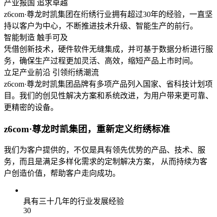
产业报国 追求卓越
z6com·尊龙时凯集团在绗绣行业拥有超过30年的经验，一直坚
持以客户为中心，不断推进技术升级、智能生产的前行。
智能制造 触手可及
凭借创新技术，硬件软件无缝集成，并可基于数据分析进行服
务，确保生产过程更加灵活、高效，缩短产品上市时间。
立足产业前沿 引领绗绣潮流
z6com·尊龙时凯集团品牌有多项产品列入国家、省科技计划项
目。我们的创见性解决方案和系统改进，为用户带来更可靠、
更精密的设备。
z6com·尊龙时凯集团，重新定义绗绣标准
我们为客户提供的，不仅是具有领先优势的产品、技术、服
务，而且是满足多样化需求的定制解决方案， 从而持续为客
户创造价值，帮助客户走向成功。
具有三十几年的行业发展经验
30