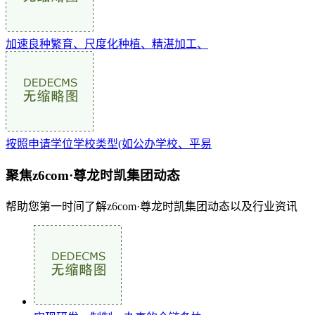
加速良种繁育、尺度化种植、精湛加工、
按照申请学位学校类型(如公办学校、平易
聚焦z6com·尊龙时凯集团动态
帮助您第一时间了解z6com·尊龙时凯集团动态以及行业资讯