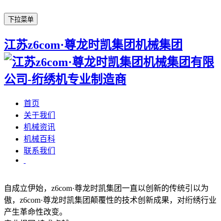
下拉菜单
江苏z6com·尊龙时凯集团机械集团
首页
关于我们
机械资讯
机械百科
联系我们
自成立伊始，z6com·尊龙时凯集团一直以创新的传统引以为
傲，z6com·尊龙时凯集团颠覆性的技术创新成果，对绗绣行业
产生革命性改变。