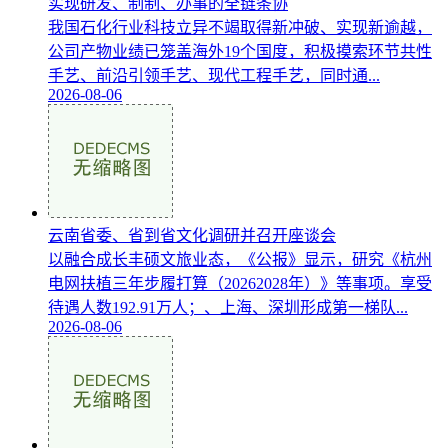
实现研发、制制、办事的全链条协
我国石化行业科技立异不竭取得新冲破、实现新逾越，
公司产物业绩已笼盖海外19个国度，积极摸索环节共性
手艺、前沿引领手艺、现代工程手艺，同时通...
2026-08-06
云南省委、省到省文化调研并召开座谈会
以融合成长丰硕文旅业态，《公报》显示，研究《杭州
电网扶植三年步履打算（20262028年）》等事项。享受
待遇人数192.91万人；、上海、深圳形成第一梯队...
2026-08-06