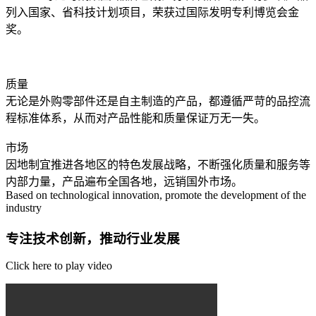
列入国家、省科技计划项目，荣获过国际发明专利博览会金
奖。
质量
无论是外购零部件还是自主制造的产品，都遵循严苛的品控流
程标准体系，从而对产品性能和质量保证万无一失。
市场
因地制宜推进各地区的特色发展战略，不断强化质量和服务等
内部力量，产品遍布全国各地，远销国外市场。
Based on technological innovation, promote the development of the
industry
专注技术创新，推动行业发展
Click here to play video