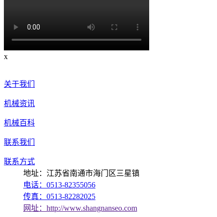
x
关于我们
机械资讯
机械百科
联系我们
联系方式
地址：江苏省南通市海门区三星镇
电话：0513-82355056
传真：0513-82282025
网址：http://www.shangnanseo.com